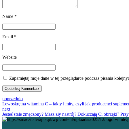
Name *
Email *
Website
Zapamiętaj moje dane w tej przeglądarce podczas pisania kolejny
Opublikuj Komentarz
poprzednio
Lewoskrętna witamina C – fakty i mity, czyli jak producenci supleme
next
Jesteś stale zmęczony? Masz zły nastrój? Dokuczają Ci obrzęki? Prz