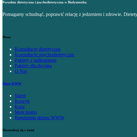
Poradnia dietetyczna i psychodietetyczna w Białymstoku.
Pomagamy schudnąć, poprawić relację z jedzeniem i zdrowie. Dietety
Menu
Konsultacje dietetyczne
Konsultacje psychodietetyczne
Pakiety z jadłospisem
Pakiety dla dwojga
O Nas
Sklep WWW
Sklep
Koszyk
Kasa
Moje konto
Regulamin sklepu WWW
Skontaktuj się z nami