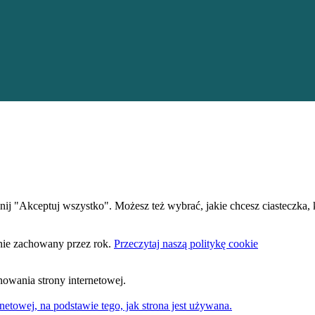
iknij "Akceptuj wszystko". Możesz też wybrać, jakie chcesz ciasteczka,
anie zachowany przez rok.
Przeczytaj naszą politykę cookie
nowania strony internetowej.
netowej, na podstawie tego, jak strona jest używana.