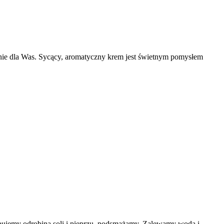
jalnie dla Was. Sycący, aromatyczny krem jest świetnym pomysłem
pujemy odrobiną soli i pieprzu, podsmażamy. Zalewamy wodą i