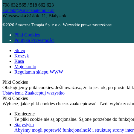
798 632 565 / 518 662 623
kontakt@smacznaterapia.pl
Warszawska 81/lok. 11, Białystok
©2026 Smaczna Terapia Sp. z o.o. Wszystkie prawa zastrzeżone
Pliki Cookies
Polityka Prywatności
Sklep
Koszyk
Kasa
Moje konto
Regulamin sklepu WWW
Pliki Cookies
Obsługujemy pliki cookies. Jeśli uważasz, że to jest ok, po prostu kl
Ustawienia
Zaakceptuj wszystko
Pliki Cookies
Wybierz, jakie pliki cookies chcesz zaakceptować. Twój wybór zost
Konieczne
Te pliki cookie nie są opcjonalne. Są one potrzebne do funkcjo
Statystyka
Abyśmy mogli poprawić funkcjonalność i strukturę strony inter