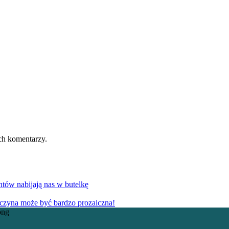
ch komentarzy.
ntów nabijają nas w butelkę
yczyna może być bardzo prozaiczna!