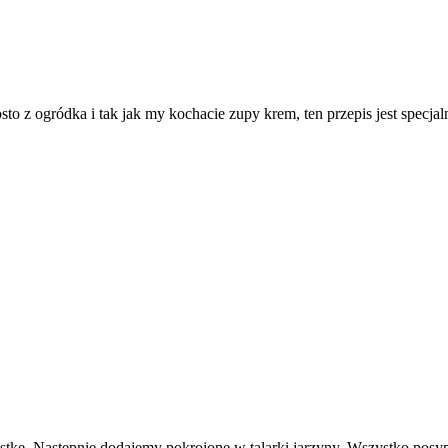
osto z ogródka i tak jak my kochacie zupy krem, ten przepis jest spec
stkę. Następnie dodajemy pokrojone w talarki jarzyny. Wszystko posy