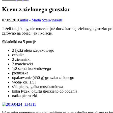
Krem z zielonego groszku
07.05.2016
autor - Marta Szalwinska
0
Jeżeli tak jak my, nie możecie już doczekać się zielonego groszku pr
zarówno na obiad, jak i kolację.
Składniki na 5 porcji:
2 łyżki oleju rzepakowego
cebulka
2 ziemniaki
2 marchewki
1/2 selera korzeniowego
pietruszka
opakowanie (450 g) groszku zielonego
woda- ok. 1,5 l
sól, pieprz, gałka muszkatołowa
kilka łyżek jogurtu greckiego do podania
natka pietruszki
W garnku rozgrzewamy olej, szklimy na nim cebulkę posiekaną w ko