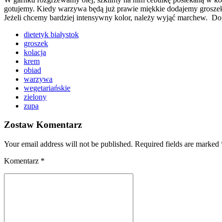
gotujemy. Kiedy warzywa będą już prawie miękkie dodajemy groszek 
Jeżeli chcemy bardziej intensywny kolor, należy wyjąć marchew. Dop
dietetyk białystok
groszek
kolacja
krem
obiad
warzywa
wegetariańskie
zielony
zupa
Zostaw Komentarz
Your email address will not be published. Required fields are marked 
Komentarz
*