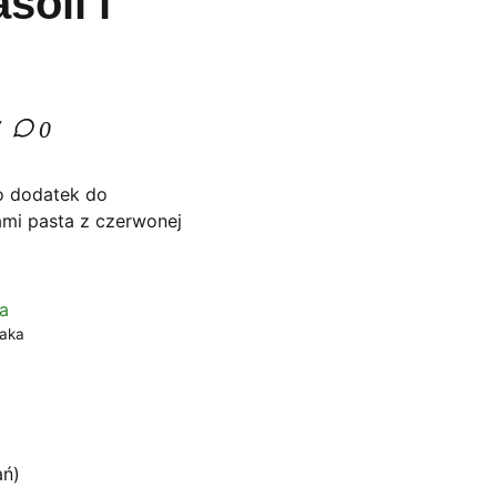
soli i
0
o dodatek do
ami pasta z czerwonej
raka
ań)