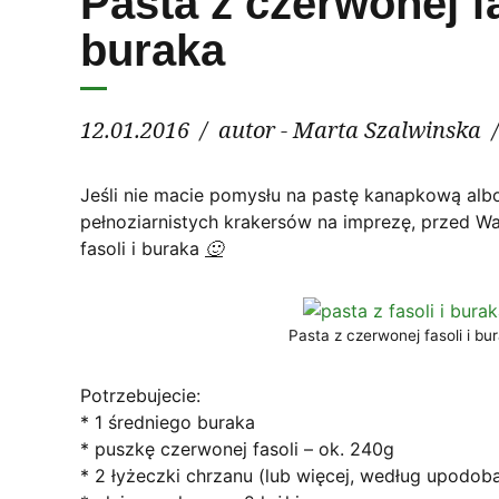
Pasta z czerwonej fa
buraka
12.01.2016
autor - Marta Szalwinska
Jeśli nie macie pomysłu na pastę kanapkową alb
Konieczne
pełnoziarnistych krakersów na imprezę, przed W
Te pliki cookie
fasoli i buraka
🙂
nie są
opcjonalne. Są
one potrzebne
do
Pasta z czerwonej fasoli i bu
funkcjonowania
strony
Potrzebujecie:
internetowej.
* 1 średniego buraka
* puszkę czerwonej fasoli – ok. 240g
Statystyka
* 2 łyżeczki chrzanu (lub więcej, według upodob
Abyśmy mogli