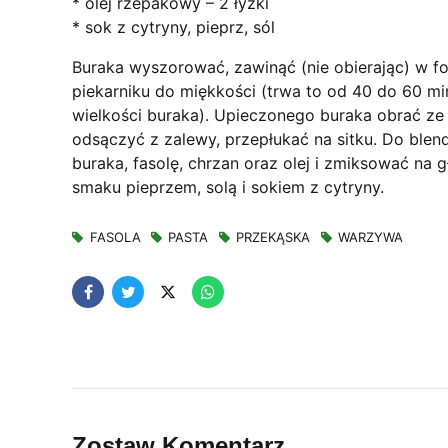
* olej rzepakowy – 2 łyżki
poprawić
* sok z cytryny, pieprz, sól
funkcjonalność
i strukturę
Buraka wyszorować, zawinąć (nie obierając) w fo
strony
piekarniku do miękkości (trwa to od 40 do 60 mi
internetowej,
wielkości buraka). Upieczonego buraka obrać ze 
na podstawie
tego, jak
odsączyć z zalewy, przepłukać na sitku. Do ble
strona jest
buraka, fasolę, chrzan oraz olej i zmiksować na
używana.
smaku pieprzem, solą i sokiem z cytryny.
FASOLA
PASTA
PRZEKĄSKA
WARZYWA
Doświadczenie
Aby nasza strona
internetowa
działała jak
najlepiej podczas
twojego
przejścia na nią.
Jeśli odrzucisz te
pliki cookie,
niektóre funkcje
Zostaw Komentarz
znikną ze strony