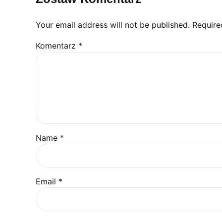
internetowej.
Your email address will not be published. Require
Marketing
Komentarz
*
Udostępniając
swoje
zainteresowania i
zachowania
podczas
odwiedzania naszej
strony, zwiększasz
szansę na
zobaczenie
Name *
spersonalizowanych
treści i ofert.
Email *