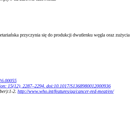
etariańska przyczynia się do produkcji dwutlenku węgla oraz zużycia
016.00055
rition: 15(12), 2287–2294. doi:10.1017/S1368980012000936
ber):1-2.
http://www.who.int/features/qa/cancer-red-meat/en/