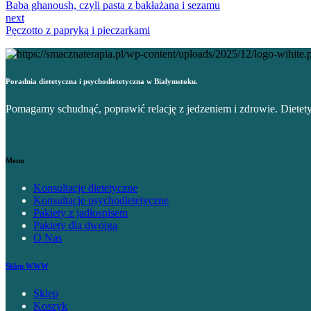
Baba ghanoush, czyli pasta z bakłażana i sezamu
next
Pęczotto z papryką i pieczarkami
Poradnia dietetyczna i psychodietetyczna w Białymstoku.
Pomagamy schudnąć, poprawić relację z jedzeniem i zdrowie. Dietety
Menu
Konsultacje dietetyczne
Konsultacje psychodietetyczne
Pakiety z jadłospisem
Pakiety dla dwojga
O Nas
Sklep WWW
Sklep
Koszyk