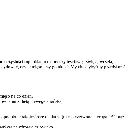
uroczystości
(np. obiad u mamy czy teściowej, święta, wesela,
decydować, czy je mięso, czy go nie je? My chciałybyśmy przedstawić
mięso na co dzień.
ównaniu z dietą niewegetariańską.
wdopodobnie rakotwórcze dla ludzi (mięso czerwone – grupa 2A) oraz
 wpływ na zdrowie człowieka.