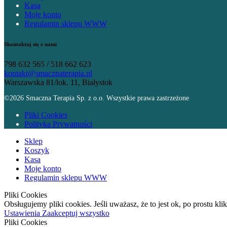
Kasa
Moje konto
Regulamin sklepu WWW
Skontaktuj się z nami
798 632 565 / 518 662 623
kontakt@smacznaterapia.pl
Warszawska 81/lok. 11, Białystok
©2026 Smaczna Terapia Sp. z o.o. Wszystkie prawa zastrzeżone
Pliki Cookies
Polityka Prywatności
Sklep
Koszyk
Kasa
Moje konto
Regulamin sklepu WWW
Pliki Cookies
Obsługujemy pliki cookies. Jeśli uważasz, że to jest ok, po prostu kl
Ustawienia
Zaakceptuj wszystko
Pliki Cookies