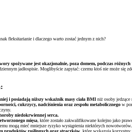
ak fleksitarianie i dlaczego warto zostać jednym z nich?
etwory spożywane jest okazjonalnie, poza domem, podczas różnych 
dziennym jadłospisie. Moglibyście zapytać: czemu ktoś nie może się z
:
iej i posiadają niższy wskaźnik masy ciała BMI
niż osoby jedzące 
orności, cukrzycy, nadciśnienia oraz zespołu metabolicznego
w por
czyny.
horoby niedokrwiennej serca.
zetworzonego mięsa
, które zostało zakwalifikowane kolejno jako pra
i temu mogą mieć mniejsze ryzyko wystąpienia niektórych nowotworów.
m produktów roślinnych oraz strączków
, które wykazują korzystny