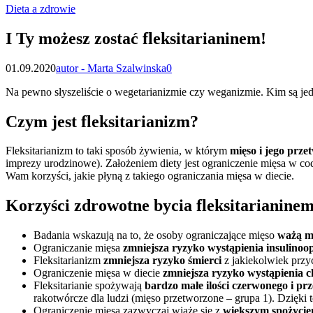
Dieta a zdrowie
I Ty możesz zostać fleksitarianinem!
01.09.2020
autor - Marta Szalwinska
0
Na pewno słyszeliście o wegetarianizmie czy weganizmie. Kim są jedn
Czym jest fleksitarianizm?
Fleksitarianizm to taki sposób żywienia, w którym
mięso i jego prz
imprezy urodzinowe). Założeniem diety jest ograniczenie mięsa w co
Wam korzyści, jakie płyną z takiego ograniczania mięsa w diecie.
Korzyści zdrowotne bycia fleksitarianinem
Badania wskazują na to, że osoby ograniczające mięso
ważą mn
Ograniczanie mięsa
zmniejsza ryzyko wystąpienia insulinoop
Fleksitarianizm
zmniejsza ryzyko śmierci
z jakiekolwiek przy
Ograniczenie mięsa w diecie
zmniejsza ryzyko wystąpienia c
Fleksitarianie spożywają
bardzo małe ilości czerwonego i pr
rakotwórcze dla ludzi (mięso przetworzone – grupa 1). Dzięk
Ograniczenie mięsa zazwyczaj wiąże się z
większym spożycie