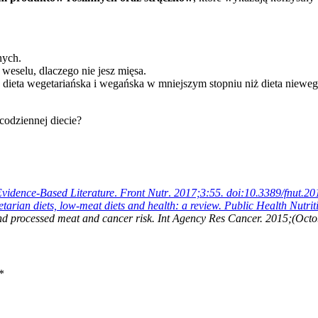
nych.
weselu, dlaczego nie jesz mięsa.
 dieta wegetariańska i wegańska w mniejszym stopniu niż dieta nieweg
odziennej diecie?
Evidence-Based Literature
.
Front Nutr
.
2017;3:55. doi:10.3389/fnut.2
rian diets, low-meat diets and health: a review. Public Health Nut
processed meat and cancer risk. Int Agency Res Cancer. 2015;(Octo
*